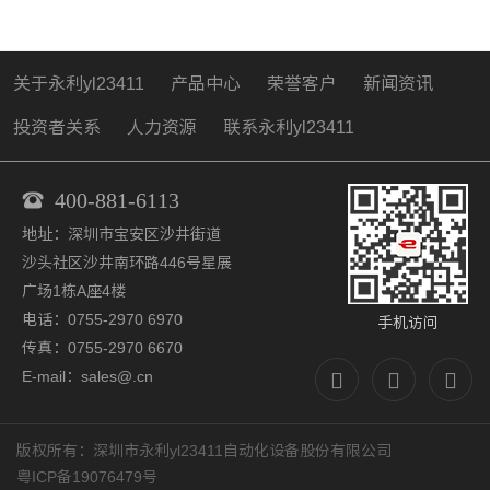
关于永利yl23411
产品中心
荣誉客户
新闻资讯
投资者关系
人力资源
联系永利yl23411
400-881-6113
地址：深圳市宝安区沙井街道
沙头社区沙井南环路446号星展
广场1栋A座4楼
电话：0755-2970 6970
手机访问
传真：0755-2970 6670
E-mail：sales@.cn
版权所有：深圳市永利yl23411自动化设备股份有限公司
粤ICP备19076479号